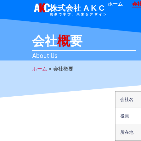
ホーム
会
株式会社 A K C
映像で学び、未来をデザイン
会社
概
要
About Us
ホーム
»
会社概要
会社名
役員
所在地