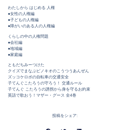
わたしから はじめる 人権
●女性の人権編
●子どもの人権編
●障がいのある人の人権編
くらしの中の人権問題
●会社編
●地域編
●家庭編
ともだちみーつけた
クイズでまなぶピノキオのこうつうあんぜん
ズッコケロボの自転車の交通安全
子てんぐこたろうの守ろう！ 交通ルール
子てんぐ こたろうの誘拐から身を守るお約束
英語で歌おう！マザー・グース 全4巻
投稿をシェア: