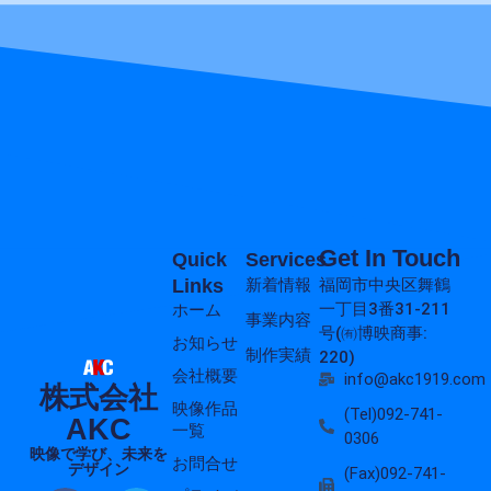
Get In Touch
Quick
Services
Links
新着情報
福岡市中央区舞鶴
一丁目3番31-211
ホーム
事業内容
号(㈲博映商事:
お知らせ
制作実績
220)
会社概要
info@akc1919.com
株式会社
映像作品
(Tel)092-741-
AKC
一覧
0306
映像で学び、未来を
お問合せ
デザイン
(Fax)092-741-